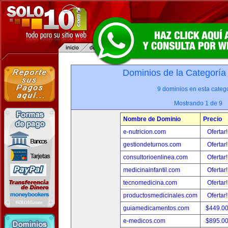
Dominios de la Categoría
9 dominios en esta catego
Mostrando 1 de 9
Nombre de Dominio
Precio
e-nutricion.com
Ofertar
gestiondeturnos.com
Ofertar
consultorioenlinea.com
Ofertar
medicinainfantil.com
Ofertar
tecnomedicina.com
Ofertar
productosmedicinales.com
Ofertar
guiamedicamentos.com
$449.0
e-medicos.com
$895.0