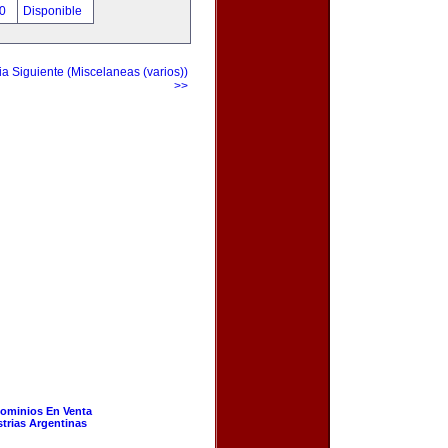
00
Disponible
a Siguiente (Miscelaneas (varios))
>>
ominios En Venta
strias Argentinas