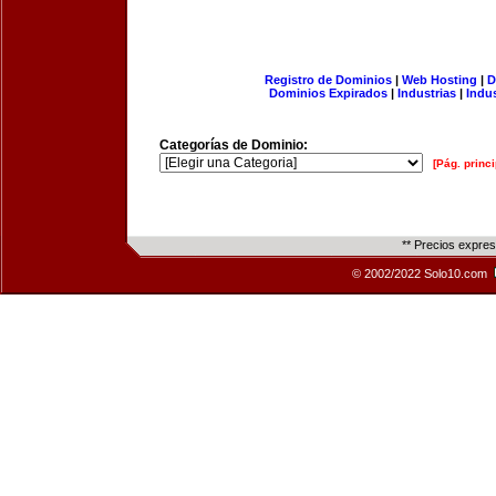
Registro de Dominios
|
Web Hosting
|
D
Dominios Expirados
|
Industrias
|
Indu
Categorías de Dominio:
[Pág. princi
** Precios expre
© 2002/2022 Solo10.com