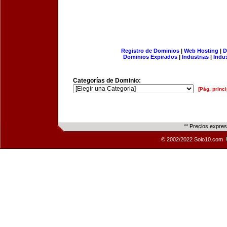
Registro de Dominios
|
Web Hosting
|
D
Dominios Expirados
|
Industrias
|
Indu
Categorías de Dominio:
[Pág. princi
** Precios expre
© 2002/2022 Solo10.com