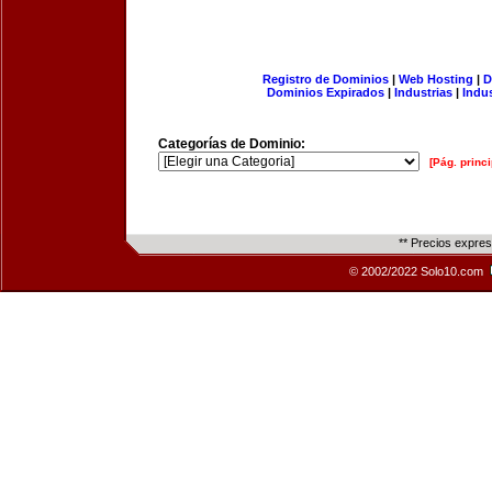
Registro de Dominios
|
Web Hosting
|
D
Dominios Expirados
|
Industrias
|
Indu
Categorías de Dominio:
[Pág. princi
** Precios expre
© 2002/2022 Solo10.com