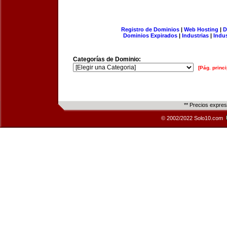
Registro de Dominios
|
Web Hosting
|
D
Dominios Expirados
|
Industrias
|
Indu
Categorías de Dominio:
[Pág. princi
** Precios expre
© 2002/2022 Solo10.com