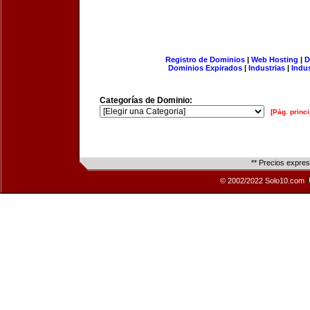
Registro de Dominios
|
Web Hosting
|
D
Dominios Expirados
|
Industrias
|
Indu
Categorías de Dominio:
[Pág. princi
** Precios expre
© 2002/2022 Solo10.com