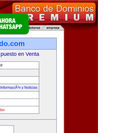
ado.com
 puesto en Venta
M
,
InformaciÃ³n y Noticias
tas