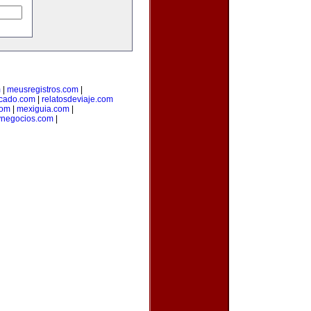
m
|
meusregistros.com
|
cado.com
|
relatosdeviaje.com
com
|
mexiguia.com
|
ynegocios.com
|