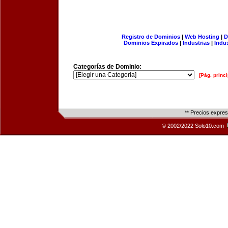
Registro de Dominios
|
Web Hosting
|
D
Dominios Expirados
|
Industrias
|
Indu
Categorías de Dominio:
[Pág. princi
** Precios expre
© 2002/2022 Solo10.com