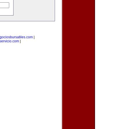
gociosbursatiles.com
|
ervicio.com
|