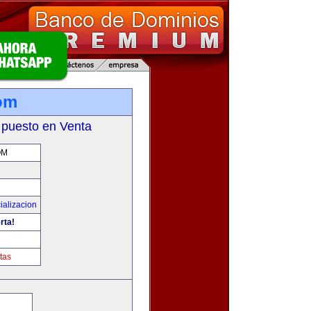
om
 puesto en Venta
OM
ializacion
rta!
tas