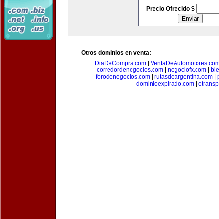
Precio Ofrecido $
Otros dominios en venta:
DiaDeCompra.com
|
VentaDeAutomotores.co
corredordenegocios.com
|
negociofx.com
|
bi
forodenegocios.com
|
rutasdeargentina.com
|
dominioexpirado.com
|
etransp