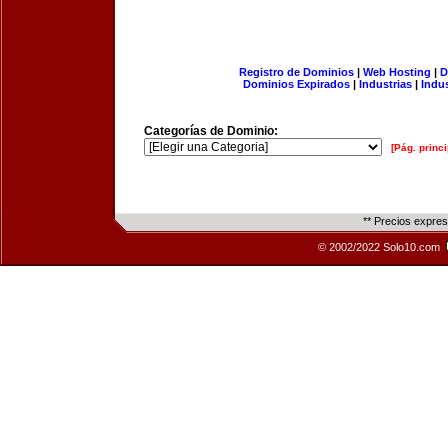
Registro de Dominios
|
Web Hosting
|
D
Dominios Expirados
|
Industrias
|
Indu
Categorías de Dominio:
[Pág. princi
** Precios expre
© 2002/2022 Solo10.com