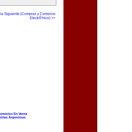
ia Siguiente (Compras y Comercio
ElectrÃ³nico) >>
ominios En Venta
strias Argentinas